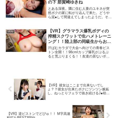
の下 那賀崎ゆきね
んチ○ポでメロメロに！彼氏では味わえな
た未経験の僕は、思わず良からぬ期待を
い快楽に呑まれ連続絶頂中出し性交！ 熊
抱いて…。女優：葉山さゆり
とある深夜。隣に住む人妻のユキネが突
野あゆ（h_1248kiwvr00078）【VR】超画
然ボクの家に転がり込んで来た。どうや
質革命！パパ活円光！Hcup豊満ボディの
ら泥●して間違えてしまったようだ。そん
制服J○と真っ昼間のファミレスで愉しむ
なことあるのか！？目の前で眠る美女を
露出中出しセックス 逢坂はるな
覗き込むと、ショートカットにスレンダ
（h_1248kiwvr00091）【VR】超画質革
ーな身体…そしてキレイな腋…、腋…、
【VR】グラマラス爆乳ボディの
命！パパ活円光！小悪魔制服J○の淫語責
VRAV
腋…。理性を失ったボクはユキネを夜●い
搾精スクワットで生ハメトレーニ
め凄テク中出しカーSEX 高美はるか
してしまった。目覚めたユキネは、旦那
（h_1248kiwvr00095）【VR】【本番禁
ング！！陸上部の同級生からお願
と欲求不満だったらしく、ムレムレの腋
止】のリフレ店でJ○と【裏オプ成功！】
いされてマンツーマンでヤリまく
で何度も感じまくりボクとの性行為を求
汗ばむカラダで大会へ向けての青春ピス
オプション頼みまくったらご褒美代わり
めてくる。そう、ユキネは『腋が性感
り自主練習！！ 羽月乃蒼
トン全開！！98cmIカップ爆乳がぶるぶ
に【生ハメ中出し】させてくれた夢のル
帯』だった。那賀崎ゆきね…ショートカ
ると荒ぶりまくる！！友達の居ないボク
ーズソックスJ○セックス 久留木玲
ット美人。隣人さん。旦那がいる。腋が
は、いつものように図書室で放課後を過
（h_1248kiwvr00198）【VR】【お触り禁
性感帯。欲求不満。【8KでKMPVRが変
ごしていた。すると、同級生のノアちゃ
止！本番禁止！】J○リフレ店で入店3日目
わる】『制作・著作 株式会社ケイ・エ
んがやって来て「練習…手伝って欲しい
の新人をダマして【媚薬】を飲ませ着せ
ム・プロデュース』
んだけど…」と頼んできた。暇だし断わ
替え制服美少女と生ハメ中出ししちゃっ
る理由もないので手伝ってみると…【8K
た！絶頂連発【キメパコ】汗だく体液
でKMPVRが変わる】『制作・著作 株式
FUCK！ 渚みつき（h_1248kiwvr00212）
【VR】彼女はここまで出来ないでし
会社ケイ・エム・プロデュース』
【VR】【お触り禁止！本番禁止！】某有
ょ？？彼女が出来たボクにツンツン嫉妬
名店の美巨乳新人を【キメパコ】FUCK！
し、ねっとりフェラで抜き続けるJ●幼馴
疑うことを知らない無垢な女子○生を媚薬
染 胡桃さくら
で発情させて【生中出し】しちゃったJ○
リフレ！ 乃木ののか
（h_1248kiwvr00241）【VR】「おマ○コ
死んじゃうよぉぉ。イクぅぅ！」【お触
【VR】逆ピストンでどぴゅ！！ M字高速
りNG！本番禁止！】のJ○リフレで神対応
杭打ちBEST300分