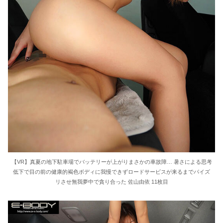
【VR】真夏の地下駐車場でバッテリーが上がりまさかの車故障… 暑さによる思考
低下で目の前の健康的褐色ボディに我慢できずロードサービスが来るまでパイズ
リさせ無我夢中で貪り合った 佐山由依 11枚目