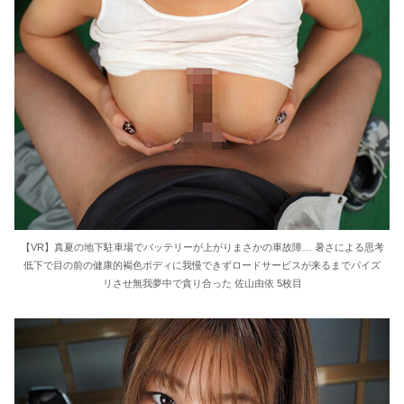
【VR】真夏の地下駐車場でバッテリーが上がりまさかの車故障… 暑さによる思考
低下で目の前の健康的褐色ボディに我慢できずロードサービスが来るまでパイズ
リさせ無我夢中で貪り合った 佐山由依 5枚目