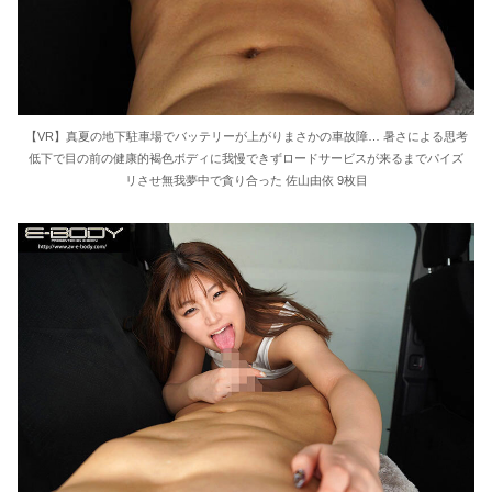
【VR】真夏の地下駐車場でバッテリーが上がりまさかの車故障… 暑さによる思考
低下で目の前の健康的褐色ボディに我慢できずロードサービスが来るまでパイズ
リさせ無我夢中で貪り合った 佐山由依 9枚目