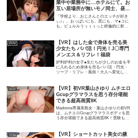
業中や業務中に…ホテルにて。お
うお話です。「絶対こっち見ないで」お
互い居場所が無いモノ同士、昼か
互いと裸のままでタオルケットにくるま
ら夜までラブホでヤりまくる最高
り距離をとってベッドに入ったものの
『学校より…おじさんとのエッチが好き
「もう寝た…？起こしちゃった？何か寝
の平日
ぃ♪』。おっぱいにも、尻にも、マ●コに
付けなくて」と距離をつめてくるかんな
も。ビュルルうぅぅぅっと絶倫的に射精
さん。「教育係になった時から一生懸命
してしまう最高すぎるパパ活。精子出そ
ですごく素敵だなって」【夜●い】をしか
うが賢者タイム0秒の沼ピストン.。互い
けてきます！彼女からの激しいキスに潜
に居場所がない‘同類’だからこその、濃密
【VR】はした金で身体を売る美
VRAV
りこんできてのチ〇コいじりがたまりま
な交尾。昼から夜までラブホでヤリ尽く
少女たち パパ活！円光！J〇専門
せん！かんなさんの騎乗位で発射しても
し。【8KでKMPVRが変わる】『制作・
勃起が収まらず、寝バックでがっつり中
メンエス＆リフレ！福袋
著作 株式会社ケイ・エム・プロデュー
出ししちゃいます！彼女の瞳からでる色
ス』
炉利炉利の女子●生たちが少しのお金を手
気に飲みこまれる作品です！
に入れるため身体を売るパパ活・円光・
ソープ・リフレ・風俗！大人へ変化して
いく途中のあどけない美少女たちをお金
やキメセクで自分色に染めていく快感！
そんな快感を味わえる15作品19時間を徹
【VR】初VR葉山さゆり ムチエロ
VRAV
底厳選！15タイトルノーカットノー編集
Gcupグラマラスを思う存分堪能
であなたにお届け！炉利好きにはたまら
できる超高画質8K
ない超圧倒的お買い得VRBEST福袋をお
見逃しなく！【※この作品は下記の作品
Madonna専属美熟女・葉山さゆりの初VR
を収録しています】【VR】HQ超画質革
は、ムチエロGcupグラマラスボディを思
命！パパ活円光！汗だくキモおやじに騙
う存分堪能できる超高画質8K！受験も終
されて中出しされちゃった◆ 星咲凛
わり、息抜きに帰省した僕は、久しぶり
（h_1248kiwvr00063）【VR】HQ超画質
に叔母のさゆりさんと再会した。幼い頃
革命！パパ活円光！円女交際が初体験で
には分からなかった豊満な肉体のエロ
【VR】ショートカット美女の腋
VRAV
緊張している制服美少女を性技とおじさ
さ、滲み出る色気に、相部屋宿泊と聞い