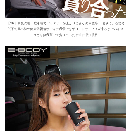
【VR】真夏の地下駐車場でバッテリーが上がりまさかの車故障… 暑さによる思考
低下で目の前の健康的褐色ボディに我慢できずロードサービスが来るまでパイズ
リさせ無我夢中で貪り合った 佐山由依 1枚目