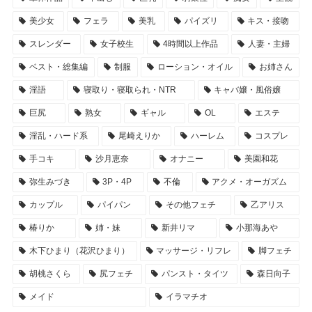
美少女
フェラ
美乳
パイズリ
キス・接吻
スレンダー
女子校生
4時間以上作品
人妻・主婦
ベスト・総集編
制服
ローション・オイル
お姉さん
淫語
寝取り・寝取られ・NTR
キャバ嬢・風俗嬢
巨尻
熟女
ギャル
OL
エステ
淫乱・ハード系
尾崎えりか
ハーレム
コスプレ
手コキ
沙月恵奈
オナニー
美園和花
弥生みづき
3P・4P
不倫
アクメ・オーガズム
カップル
パイパン
その他フェチ
乙アリス
椿りか
姉・妹
新井リマ
小那海あや
木下ひまり（花沢ひまり）
マッサージ・リフレ
脚フェチ
胡桃さくら
尻フェチ
パンスト・タイツ
森日向子
メイド
イラマチオ