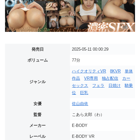
発売日
2025-05-11 00:00:29
ボリューム
77分
ハイクオリティVR
8KVR
単体
作品
VR専用
独占配信
カー
ジャンル
セックス
フェラ
日焼け
騎乗
位
巨乳
女優
佐山由依
監督
こあら太郎（わ）
メーカー
E-BODY
レーベル
E-BODY VR