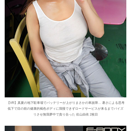
【VR】真夏の地下駐車場でバッテリーが上がりまさかの車故障… 暑さによる思考
低下で目の前の健康的褐色ボディに我慢できずロードサービスが来るまでパイズ
リさせ無我夢中で貪り合った 佐山由依 2枚目