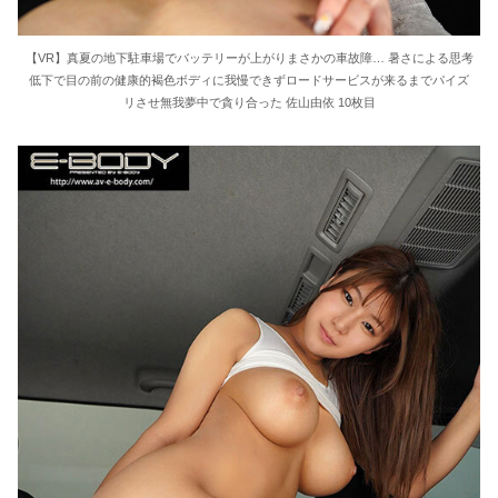
【VR】真夏の地下駐車場でバッテリーが上がりまさかの車故障… 暑さによる思考
低下で目の前の健康的褐色ボディに我慢できずロードサービスが来るまでパイズ
リさせ無我夢中で貪り合った 佐山由依 10枚目