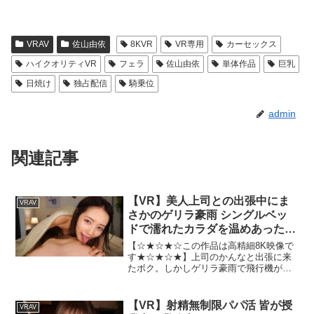
VRAV
佐山由依
8KVR
VR専用
カーセックス
ハイクオリティVR
フェラ
佐山由依
単体作品
巨乳
日焼け
独占配信
騎乗位
admin
関連記事
【VR】美人上司との出張中にま
VRAV
さかのゲリラ豪雨 シングルベッ
ドで濡れたカラダを温めあった夜
美咲かんな
【☆★☆★☆この作品は高精細8K映像で
す★☆★☆★】上司のかんなと出張に来
たボク。しかしゲリラ豪雨で飛行機が欠
航してしまい急遽一泊することに。何と
か予約できたのはアメニティもバスロー
ブもないボロホテルのシングルルーム一
【VR】射精無制限パパ活 皆が授
VRAV
部屋。そこに美人上司と二人っきりとい