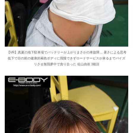
【VR】真夏の地下駐車場でバッテリーが上がりまさかの車故障… 暑さによる思考
低下で目の前の健康的褐色ボディに我慢できずロードサービスが来るまでパイズ
リさせ無我夢中で貪り合った 佐山由依 3枚目