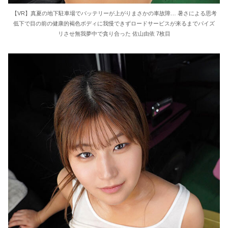
【VR】真夏の地下駐車場でバッテリーが上がりまさかの車故障… 暑さによる思考
低下で目の前の健康的褐色ボディに我慢できずロードサービスが来るまでパイズ
リさせ無我夢中で貪り合った 佐山由依 7枚目