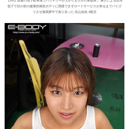
【VR】真夏の地下駐車場でバッテリーが上がりまさかの車故障… 暑さによる思考
低下で目の前の健康的褐色ボディに我慢できずロードサービスが来るまでパイズ
リさせ無我夢中で貪り合った 佐山由依 4枚目