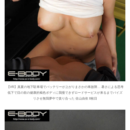
【VR】真夏の地下駐車場でバッテリーが上がりまさかの車故障… 暑さによる思考
低下で目の前の健康的褐色ボディに我慢できずロードサービスが来るまでパイズ
リさせ無我夢中で貪り合った 佐山由依 8枚目