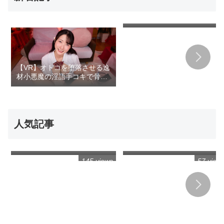
あいり（kiwvr00379）【VR】「赤ちゃん
【VR】美貌が崩壊するほど顔
出来ちゃうじゃん…」【お触り禁止！本
や胸・身体全身にこれでもか
番禁止！】女子○生を媚薬で発情させると
とザーメンまみれのぐちゃぐ
エロエロ豹変！愛液ダダ漏れイキまくり
ちゃ大量ぶっかけ中出し！！
の早漏ま○こから潮吹き連発！【足コキ・
7000ml 尾崎えりか
顔射・中出し3発】孕ませキメパコ禁断J○
リフレ 佐野なつ（kiwvr00386）【VR】
【J○専門メンズエステ】キワのキワまで
【VR】オトコを堕落させる逸
責められ我慢出来ずに裏オプ交渉！Hcup
材小悪魔の淫語手コキで骨の
美爆乳ルーズソックス女子○生の剛毛ま○
こに強引に射精しまくった【挟射・顔
髄まで快楽漬けになる違法オ
射・中出し5発射】妊娠不可避の危険日孕
ナクラ体験 宮西ひかる
ませSEX（kiwvr00444）【VR】「お兄ち
ゃん、いっぱい気持ち良くなってね」
【本物J○専門店！時間無制限！発射無制
人気記事
限！】ルーズソックス激カワの妹系J○が
全てを癒す濃厚ご奉仕！【洗体・エロマ
先っぽ3cmまでは挿入させて
【VR】女の全裸土下座でシコ
ッサ・ルーズ足コキ】献身的なプレイと
くれる姉とのギリギリ相姦未
れ！土下座謝罪オナニー鑑賞
キツキツ早漏マ○コで精液搾取された…
満生活 五芭
VR
五十嵐清華（kiwvr00459）
145 views
57 view