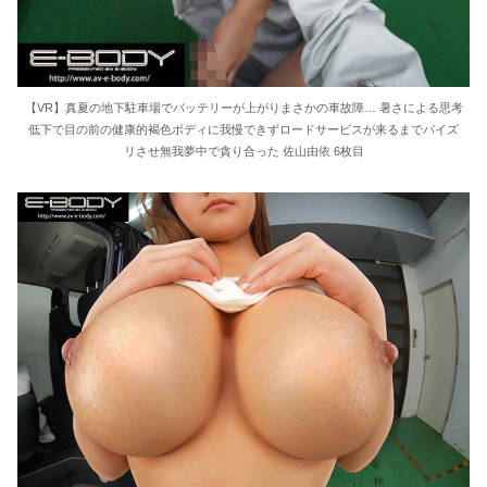
【VR】真夏の地下駐車場でバッテリーが上がりまさかの車故障… 暑さによる思考
低下で目の前の健康的褐色ボディに我慢できずロードサービスが来るまでパイズ
リさせ無我夢中で貪り合った 佐山由依 6枚目