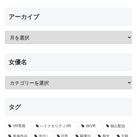
アーカイブ
女優名
タグ
VR専用
ハイクオリティVR
8KVR
独占配信
単体作品
中出し
巨乳
騎乗位
痴女
主観