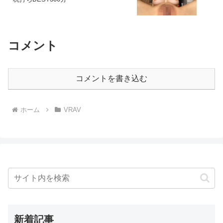
美少女と【超キメセク！！ 】 痙攣イキか
らの追撃猛ピストンでエンドレス絶頂す
る女子○生に【無許可中出し！！ 】 白川
ゆず（h_1248kiwvr00256）【VR】【お触
り禁止！本番禁止！】J○リフレ店で新人
コメント
女子○生を媚薬で強●発情！イってる最中
の【敏感早漏マ○コ】を猛追ピストン絶頂
しまくり【キメパコ中出し】 橘ひなの
（h_1248kiwvr00266）【VR】【本物J○
専門店！時間無制限！発射無制限！】激
コメントを書き込む
カワS級ルーズソックス美少女のご奉仕
【即尺・壺洗い・フェラ手コキ】と締め
付け抜群敏感マ○コで【口内発射×2・中
出し×3】ゴムNG中出しOK超高級ソープ
ホーム
VRAV
市川愛茉（h_1248kiwvr00345）【VR】
【お触り禁止！本番禁止！】スタイル抜
群【白GAL美巨乳ピンク乳首女子○生】に
媚薬を盛ると【絶頂連発！】覚醒した敏
感早漏マ○コを激突きイカせまくってお店
に内緒で生ハメ【口内射精・中出し3発】
孕ませキメパコJ○リフレ 柊かれん
（kiwvr00375）【VR】【本物J○専門店！
時間無制限！発射無制限！】スタイル抜
群なルーズソックスFcup美巨乳泡姫の濃
厚ご奉仕！【即尺フェラ・泡洗体・エロ
マッサージ・パイズリ】と激腰振り＆敏
感痙攣マ○コで【口内発射×2・中出し
新着記事
×3】ゴムNG中出しOK超高級ソープ 穂花