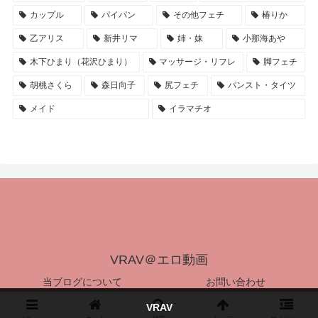
カップル
パイパン
その他フェチ
椿りか
乙アリス
新井リマ
姉・妹
小那海あや
木下ひまり（花沢ひまり）
マッサージ・リフレ
脚フェチ
胡桃さくら
森日向子
尻フェチ
パンスト・タイツ
メイド
イラマチオ
VRAV＠エロ動画
当ブログについて
お問い合わせ
© 2024-2026 VRAV＠エロ動画.
VRAV