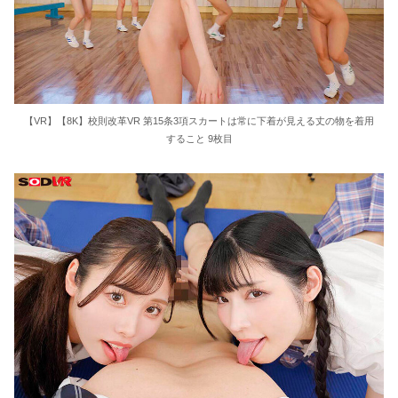
【VR】【8K】校則改革VR 第15条3項スカートは常に下着が見える丈の物を着用
すること 9枚目