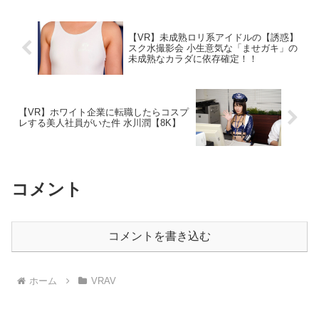
っぱいで忘れさせてくれる一緒にいるだ
ょっぴり、仕返しすることにした「卒業
けでなんでこんなに楽しいんだろうこん
祝いってことでお小遣い弾んでくれます
な可愛くてエッチも大好き！キスしまく
か？」少し気が晴れた…プレイ中にも、
【VR】未成熟ロリ系アイドルの【誘惑】
りおっぱい舐めまくりち○ぽいじられ放
少し仕返ししてみた「店長、これって犯
スク水撮影会 小生意気な「ませガキ」の
題！みつりんと朝から晩までイチャハメ
罪なの知ってますよね？ 今後、他の女の
未成熟なカラダに依存確定！！
SEX三昧！ねえ、もう1回しよっ。時間は
子にこんなことしちゃダメですよ」で
たっぷりあるんだしみつりとエッチした
も、やっぱりお世話になったので「これ
くないの！？キス位置フェラ位置ピッタ
で、最後…だから好きにしていいです
リ！！超密着ゼロ距離SEX！天井・地
よ」って甘やかしたら、、、中出ししや
面・顔面特化！エッチすぎるキスハメ展
【VR】ホワイト企業に転職したらコスプ
がって！調子に乗りすぎ！録画データを
開！こんなキレイなお姉さんと溺愛いち
レする美人社員がいた件 水川潤【8K】
見せて、二度と悪さしないように脅して
ゃいちゃ同棲してみませんかボクはした
キレイさっぱり、サヨナラしました
いです。
コメント
コメントを書き込む
ホーム
VRAV