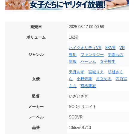
発売日
2025-03-17 00:00:59
ボリューム
162分
ハイクオリティVR
8KVR
VR
ジャンル
専用
ファンタジー
学園もの
制服
ハーレム
女子校生
天月あず
宮城りえ
胡桃さく
女優
ら
小野寺舞
足立める
四乃宮
もも
有栖舞衣
監督
いざいざき
メーカー
SODクリエイト
レーベル
SODVR
品番
13dsvr01713