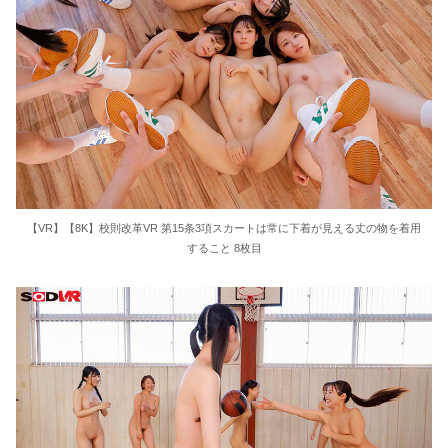
【VR】【8K】校則改革VR 第15条3項スカートは常に下着が見える丈の物を着用
すること 8枚目