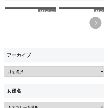
くれる姉とのギリギリ相姦未
れ！土下座謝罪オナニー鑑賞
満生活 五芭
VR
152 views
55 view
アーカイブ
女優名