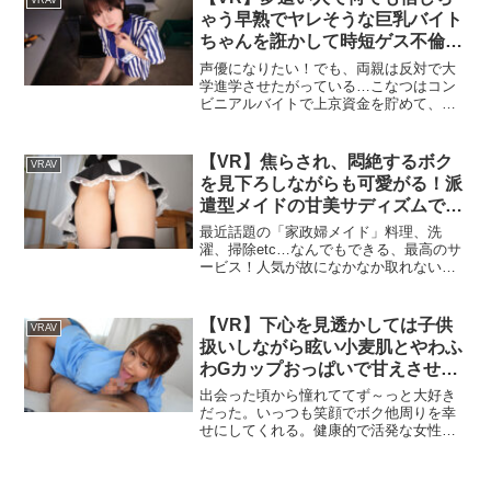
VRAV
宮西さんのことが…壊したくてしょうが
ゃう早熟でヤレそうな巨乳バイト
なかった。こんなにおっとり、ふんわり
ちゃんを誑かして時短ゲス不倫セ
している彼女が下品に僕のち〇こをケモ
ックスを求めた…。 柏木こなつ
ノのように欲している所がどうしても見
声優になりたい！でも、両親は反対で大
たい。ヨダレをダラダラ垂らしてオホ声
学進学させたがっている…こなつはコン
を漏らしながらばちゅんばちゅんと騎乗
ビニアルバイトで上京資金を貯めて、親
位をしている姿がどうしても見たい。
の力を借りずに夢を叶えること決意コン
ビニのシフトは週2回…こんなんじゃ全然
足りない店長に週4-5くらいシフトを入れ
【VR】焦らされ、悶絶するボク
VRAV
て欲しいと懇願コツコツ地道に働いても
を見下ろしながらも可愛がる！派
思ったようにお金が貯まらない…もっと
遣型メイドの甘美サディズムで連
アルバイト入れないと足りない…もしく
続射精 尾崎えりか
は、他の高収入バイトとか考えないとダ
最近話題の「家政婦メイド」料理、洗
メかも…店長に再度、シフトの相談をし
濯、掃除etc…なんでもできる、最高のサ
たら思わぬ提案をされるシフト時間内の
ービス！人気が故になかなか取れない予
休憩時間やバックヤード作業中に店長を
約…ようやく予約が取れたとの連絡が来
スッキリさせたらお小遣いをあげるよっ
た！ただ…クレームが多く入るメイドさ
て…OKとも言ってないのでバックヤード
んらしい…とっても美人なのに口調は荒
【VR】下心を見透かしては子供
VRAV
でズボン下ろして股間を露にされて最初
く、怠惰なボクを見下し、罵倒してく
扱いしながら眩い小麦肌とやわふ
は手でシコシコ擦る程度…これくらいな
る。責められついつい勃起してしまい 女
ら…次はおっぱい揉ませて欲しい…お口
わGカップおっぱいで甘えさせて
優：尾崎えりか
で舐めて欲しい…エッチしてもいいよ
くれる年上お姉さんと溺愛いちゃ
出会った頃から憧れててず～っと大好き
ね？お小遣い弾むから…夢を応援してる
いちゃ究極同棲VR 長浜みつり
だった。いっつも笑顔でボク他周りを幸
っていうけど、これって犯罪だし、性的
せにしてくれる。健康的で活発な女性僕
欲求を見たいだけじゃんこなつは分かっ
よりもちょっと年上お姉さんみつりちゃ
ていたけどお金を貯めたくて騙されてる
ん。ボクを子供扱いしながら健気に笑
フリを続けたそして、バイト最終日店長
い、悩みも嫌な事もやわふわGカップお
は最後にもう一回だけとせがんできたち