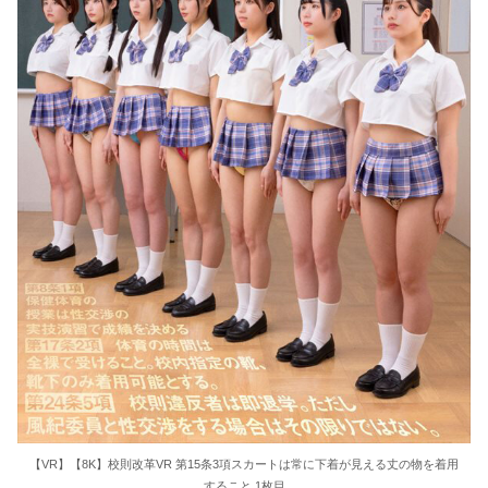
【VR】【8K】校則改革VR 第15条3項スカートは常に下着が見える丈の物を着用
すること 1枚目