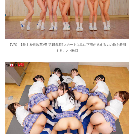
【VR】【8K】校則改革VR 第15条3項スカートは常に下着が見える丈の物を着用
すること 4枚目