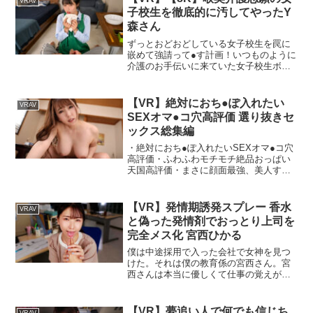
VRAV
子校生を徹底的に汚してやったY
森さん
ずっとおどおどしている女子校生を罠に
嵌めて強請って●す計画！いつものように
介護のお手伝いに来ていた女子校生ボラ
ンティア。さしあたりいつもの介護を実
習形式でおこなっていると、突然勃起し
たちんちんを指差す。彼女は「えっ？こ
【VR】絶対におち●ぽ入れたい
VRAV
んなこと授業で聞いていないんですけ
SEXオマ●コ穴高評価 選り抜きセ
ど…」。突然の性処理提案に戸惑うが、
ックス総集編
そこまで抵抗もないようなのでイラマチ
オをさせると…。こんな展開想像してな
・絶対におち●ぽ入れたいSEXオマ●コ穴
かっただろうに、ボクに犯●れながら涙目
高評価・ふわふわモチモチ絶品おっぱい
に なりながらも興奮していく彼女。見た
天国高評価・まさに顔面最強、美人すぎ
目通りのどMさんは本当の天使だった。
て一生見れる高評価・究極のエロテクで
出された後は今まで以上に献身で…。
無限にヌかれる高評価色んな高評価作品
が大集合！至高のエロシーン300分！まさ
【VR】発情期誘発スプレー 香水
VRAV
にオナニー特化！
と偽った発情剤でおっとり上司を
完全メス化 宮西ひかる
僕は中途採用で入った会社で女神を見つ
けた。それは僕の教育係の宮西さん。宮
西さんは本当に優しくて仕事の覚えが悪
い僕にも丁寧に仕事を教えてくれる。今
日も1人残業で残る予定だったけど宮西さ
んは一緒に残ってくれた。僕は、そんな
【VR】夢追い人で何でも信じち