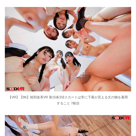
【VR】【8K】校則改革VR 第15条3項スカートは常に下着が見える丈の物を着用
すること 7枚目