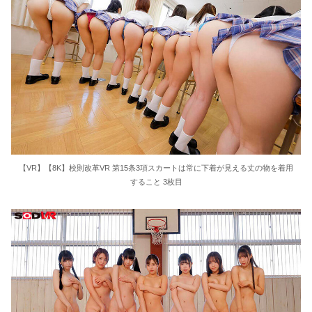
【VR】【8K】校則改革VR 第15条3項スカートは常に下着が見える丈の物を着用
すること 3枚目