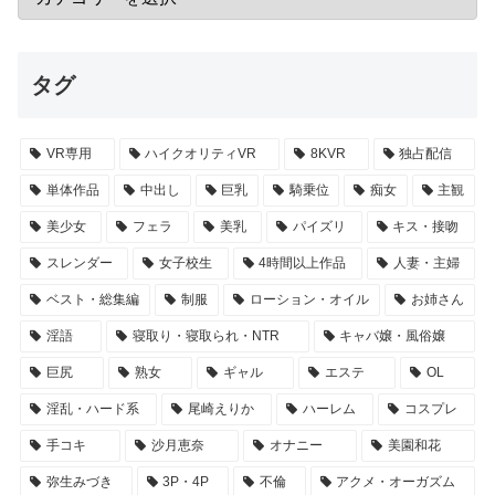
タグ
VR専用
ハイクオリティVR
8KVR
独占配信
単体作品
中出し
巨乳
騎乗位
痴女
主観
美少女
フェラ
美乳
パイズリ
キス・接吻
スレンダー
女子校生
4時間以上作品
人妻・主婦
ベスト・総集編
制服
ローション・オイル
お姉さん
淫語
寝取り・寝取られ・NTR
キャバ嬢・風俗嬢
巨尻
熟女
ギャル
エステ
OL
淫乱・ハード系
尾崎えりか
ハーレム
コスプレ
手コキ
沙月恵奈
オナニー
美園和花
弥生みづき
3P・4P
不倫
アクメ・オーガズム