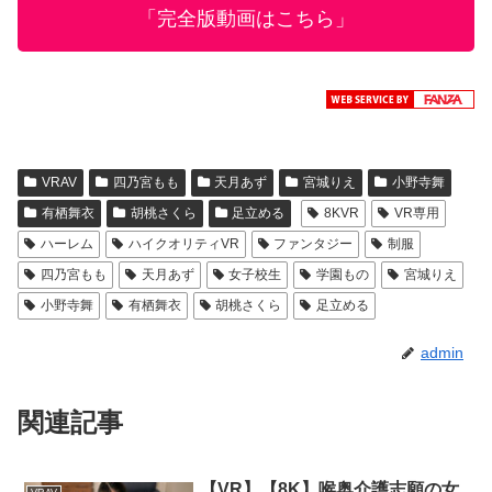
「完全版動画はこちら」
VRAV
四乃宮もも
天月あず
宮城りえ
小野寺舞
有栖舞衣
胡桃さくら
足立める
8KVR
VR専用
ハーレム
ハイクオリティVR
ファンタジー
制服
四乃宮もも
天月あず
女子校生
学園もの
宮城りえ
小野寺舞
有栖舞衣
胡桃さくら
足立める
admin
関連記事
【VR】【8K】喉奥介護志願の女