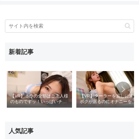
新着記事
【VR】ミウの全部はご主人様
【VR】クーラーを直しに来た
のものですッ！いっぱいチュ
ボクが居るのにオナニーをや
ーして密着LOVE。聖:従順メ
められないアクメ依存の巨乳
イドのとろける近距離中出し
ギャル 汗だくのまま何度もイ
VR 白峰ミウ
かせ懇願された真夏の昼下が
り 椿りか
人気記事
先っぽ3cmまでは挿入させて
【VR】女の全裸土下座でシコ