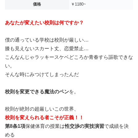
価格
￥1180~
あなたが変えたい校則は何ですか？
僕の通っている学校は校則が厳しい…
膝も見えないスカート丈、恋愛禁止…
こんなんじゃラッキースケベどころか青春すら謳歌できな
い。
そんな時にみつけてしまったんだ
校則を変更できる魔法のペン
を。
校則が絶対の超厳しいこの世界、
校則を変えられる者こそが正義！！
第8条1項
保健体育の授業は
性交渉の実技演習
で成績を決
める