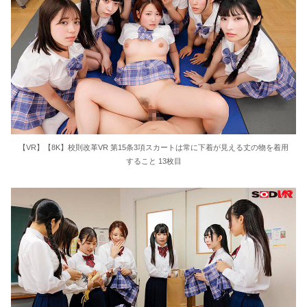
【VR】【8K】校則改革VR 第15条3項スカートは常に下着が見える丈の物を着用
すること 13枚目