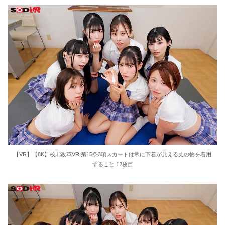
【VR】【8K】校則改革VR 第15条3項スカートは常に下着が見える丈の物を着用
すること 12枚目