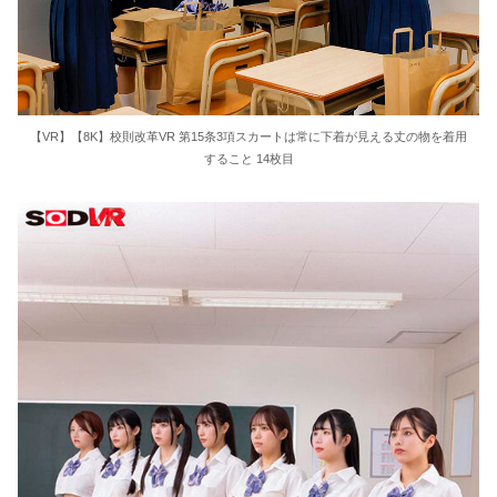
【VR】【8K】校則改革VR 第15条3項スカートは常に下着が見える丈の物を着用
すること 14枚目